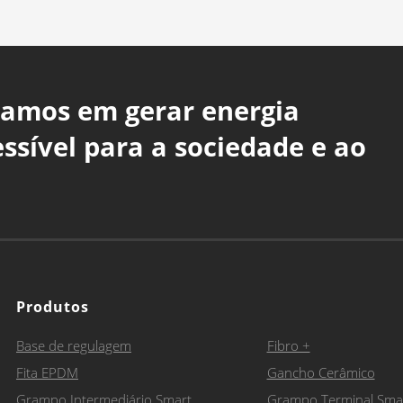
amos em gerar energia
essível para a sociedade e ao
Produtos
Base de regulagem
Fibro +
Fita EPDM
Gancho Cerâmico
Grampo Intermediário Smart
Grampo Terminal Sma