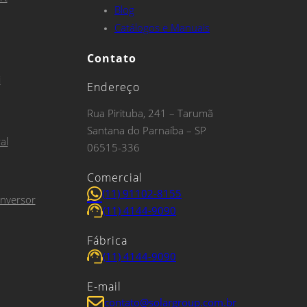
Blog
Catálogos e Manuais
Contato
i
Endereço
Rua Pirituba, 241 – Tarumã
Santana do Parnaíba – SP
al
06515-336
Comercial
(11) 91102-8155
inversor
(11) 4144-9090
Fábrica
(11) 4144-9090
E-mail
contato@solargroup.com.br