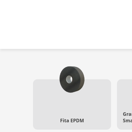
e descubra como podemos ajudá-lo a enc
Selecione o item desejado, coloque a 
Acessórios
Gra
Fita EPDM
Sma