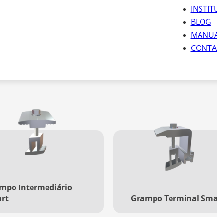
ontrar a melhor opção para suas necessidades.
INSTIT
BLOG
quantidade para receber nossa cotação.
MANUA
CONTA
mpo Intermediário
rt
Grampo Terminal Sma