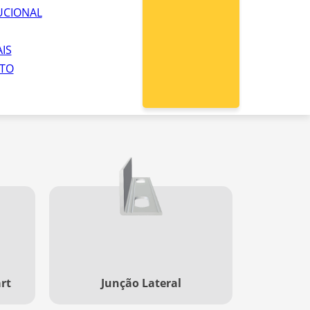
UCIONAL
IS
TO
rt
Junção Lateral