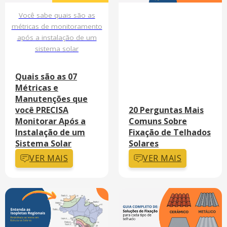
Você sabe quais são as
métricas de monitoramento
após a instalação de um
sistema solar
Quais são as 07
Métricas e
Manutenções que
você PRECISA
20 Perguntas Mais
Monitorar Após a
Comuns Sobre
Instalação de um
Fixação de Telhados
Sistema Solar
Solares
VER MAIS
VER MAIS