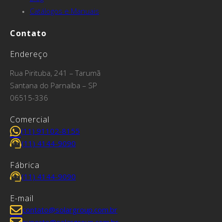
Catálogos e Manuais
Contato
Endereço
Rua Pirituba, 241 – Tarumã
Santana do Parnaíba – SP
06515-336
Comercial
(11) 91102-8155
(11) 4144-9090
Fábrica
(11) 4144-9090
E-mail
contato@solargroup.com.br
suporte@solargroup.com.br