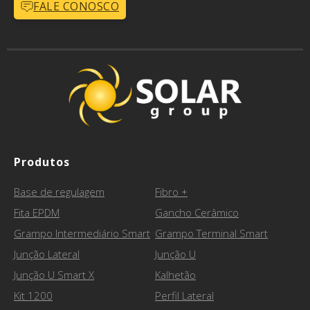
FALE CONOSCO
Produtos
Base de regulagem
Fibro +
Fita EPDM
Gancho Cerâmico
Grampo Intermediário Smart
Grampo Terminal Smart
Junção Lateral
Junção U
Junção U Smart X
Kalhetão
Kit 1200
Perfil Lateral