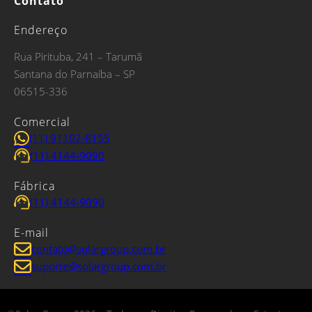
Contato
Endereço
Rua Pirituba, 241 – Tarumã
Santana do Parnaíba – SP
06515-336
Comercial
(11) 91102-8155
(11) 4144-9090
Fábrica
(11) 4144-9090
E-mail
contato@solargroup.com.br
suporte@solargroup.com.br