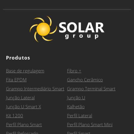
Produtos
Base de regulagem
Fibro +
Fita EPDM
Gancho Cerâmico
Grampo Intermediário Smart
Grampo Terminal Smart
Junção Lateral
Junção U
Junção U Smart X
Kalhetão
Kit 1200
Perfil Lateral
Perfil Plano Smart
Perfil Plano Smart Mini
Perfil Reforçado
Perfil Smart