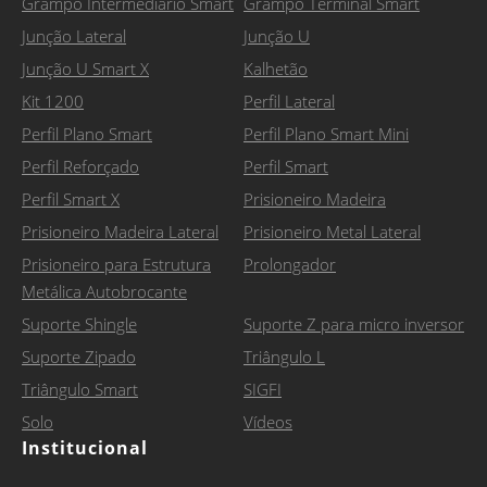
Grampo Intermediário Smart
Grampo Terminal Smart
Junção Lateral
Junção U
Junção U Smart X
Kalhetão
Kit 1200
Perfil Lateral
Perfil Plano Smart
Perfil Plano Smart Mini
Perfil Reforçado
Perfil Smart
Perfil Smart X
Prisioneiro Madeira
Prisioneiro Madeira Lateral
Prisioneiro Metal Lateral
Prisioneiro para Estrutura
Prolongador
Metálica Autobrocante
Suporte Shingle
Suporte Z para micro inversor
Suporte Zipado
Triângulo L
Triângulo Smart
SIGFI
Solo
Vídeos
Institucional