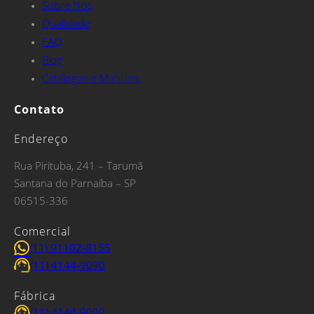
Sobre Nós
Qualidade
FAQ
Blog
Catálogos e Manuais
Contato
Endereço
Rua Pirituba, 241 – Tarumã
Santana do Parnaíba – SP
06515-336
Comercial
(11) 91102-8155
(11) 4144-9090
Fábrica
(11) 4144-9090