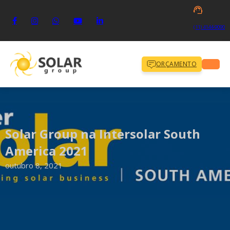
(11) 4144-9090
ORÇAMENTO
Solar Group na Intersolar South
America 2021
outubro 8, 2021