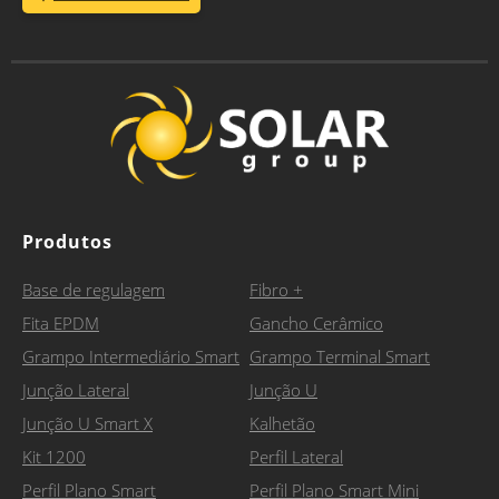
Produtos
Base de regulagem
Fibro +
Fita EPDM
Gancho Cerâmico
Grampo Intermediário Smart
Grampo Terminal Smart
Junção Lateral
Junção U
Junção U Smart X
Kalhetão
Kit 1200
Perfil Lateral
Perfil Plano Smart
Perfil Plano Smart Mini