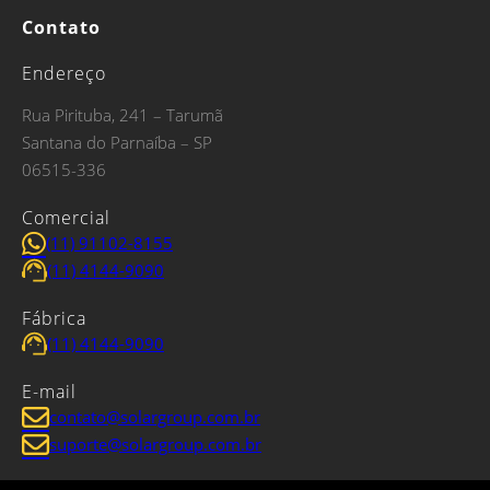
Contato
Endereço
Rua Pirituba, 241 – Tarumã
Santana do Parnaíba – SP
06515-336
Comercial
(11) 91102-8155
(11) 4144-9090
Fábrica
(11) 4144-9090
E-mail
contato@solargroup.com.br
suporte@solargroup.com.br