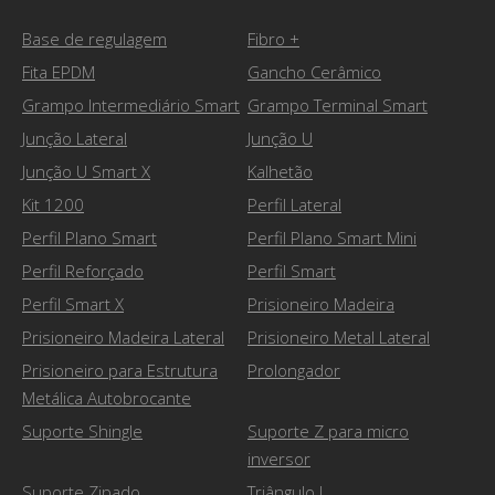
Base de regulagem
Fibro +
Fita EPDM
Gancho Cerâmico
Grampo Intermediário Smart
Grampo Terminal Smart
Junção Lateral
Junção U
Junção U Smart X
Kalhetão
Kit 1200
Perfil Lateral
Perfil Plano Smart
Perfil Plano Smart Mini
Perfil Reforçado
Perfil Smart
Perfil Smart X
Prisioneiro Madeira
Prisioneiro Madeira Lateral
Prisioneiro Metal Lateral
Prisioneiro para Estrutura
Prolongador
Metálica Autobrocante
Suporte Shingle
Suporte Z para micro
inversor
Suporte Zipado
Triângulo L