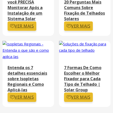
você PRECISA
20 Perguntas Mais
Monitorar Após a
Comuns Sobre
Instalação de um
Fixação de Telhados
Sistema Solar
Solares
VER MAIS
VER MAIS
Entenda os 7
7 Formas De Como
detalhes essenciais
Escolher o Melhor
sobre Isopletas
Fixador para Cada
Regionais e Como
Tipo de Telhado |
Aplicá-las
Solar Group
VER MAIS
VER MAIS