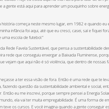
je a gente está aqui para aprender um pouquinho sobre energia
nha história começa neste mesmo lugar, em 1982 e quando eu 
ha infância foi aqui, até que eu cresci, casei, saí e fiquei
uma escola de futebol.”
da Rede Favela Sustentável, que pensa a sustentabilidade de
meira rede que conseguiu enxergar a Baixada Fluminense, po
ue vejam que aqui não é só violência, que dentro de nossas f
meçasse a ter essa visão de fora. Então é uma rede que te le
ra, fazendo questão da sustentabilidade ambiental e social, e
olar. Então eu me inscrevi, porque sempre pensei a Energia S
mundo, ela vai ter muita empregabilidade. É uma forma de em
m teve os cursos. E você imagina quando a gente conseguir esp