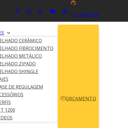
(11) 4144-9090
ES
ELHADO CERÂMICO
ELHADO FIBROCIMENTO
ELHADO METÁLICO
que possibilita
ELHADO ZIPADO
ELHADO SHINGLE
AJES
 de Caxias
ASE DE REGULAGEM
CESSÓRIOS
ORÇAMENTO
ERFIS
IT 1200
ÍDEOS