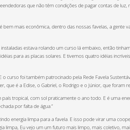
ndedoras que não têm condições de pagar contas de luz, m
 bem mais econômica, dentro das nossas favelas, a gente va
instaladas estava rolando um curso lá embaixo, então tinh
ias para as placas solares. E tivemos quatro idéias incríveis
 o curso foi também patrocinado pela Rede Favela Sustentável
 que é a Edise, o Gabriel, o Rodrigo e o Júnior, que foram 
s tropical, com sol praticamente o ano todo. E é uma energia
echada por falta de água.”
indo energia limpa para a favela. E isso pode virar uma coop
ia limpa, Eu vejo um um futuro mais limpo, mais coletivo, m