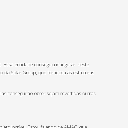
. Essa entidade conseguiu inaugurar, neste
o da Solar Group, que forneceu as estruturas
ias conseguirão obter sejam revertidas outras
ojeto incrível. Estou falando de AMAC, que