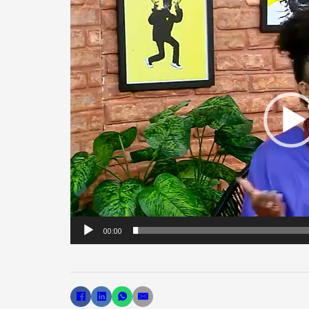
Tocador
de
vídeo
00:00