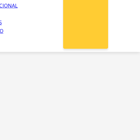
CIONAL
S
O