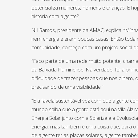
potencializa mulheres, homens e crianças. E ho
história com a gente?
Nill Santos, presidente da AMAC, explica: “Mi
nem energia e eram poucas casas. Então toda min
comunidade, começo com um projeto social de 
“Faço parte de uma rede muito potente, chama
da Baixada Fluminense. Na verdade, foi a pri
dificuldade de trazer pessoas que nos olhem, q
precisando de uma visibilidade.”
“E a favela sustentável vez com que a gente co
mundo saiba que a gente está aqui na Vila Alzi
Energia Solar junto com a Solarize e a Evolus
energia, mas também é uma coisa que, para o 
de a gente ter as placas solares, a gente també