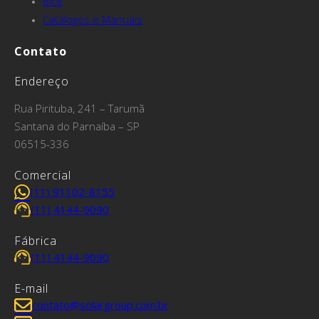
Blog
Catálogos e Manuais
Contato
Endereço
Rua Pirituba, 241 – Tarumã
Santana do Parnaíba – SP
06515-336
Comercial
(11) 91102-8155
(11) 4144-9090
Fábrica
(11) 4144-9090
E-mail
contato@solargroup.com.br