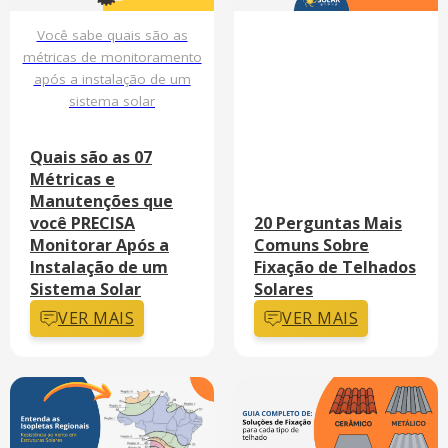
Você sabe quais são as
métricas de monitoramento
após a instalação de um
sistema solar
Quais são as 07
Métricas e
Manutenções que
você PRECISA
20 Perguntas Mais
Monitorar Após a
Comuns Sobre
Instalação de um
Fixação de Telhados
Sistema Solar
Solares
VER MAIS
VER MAIS