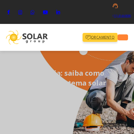
(11) 4144-9090
ORÇAMENTO
Tipos de bateria: saiba como
potencializar o sistema solar
fotovoltaico
dezembro 5, 2024