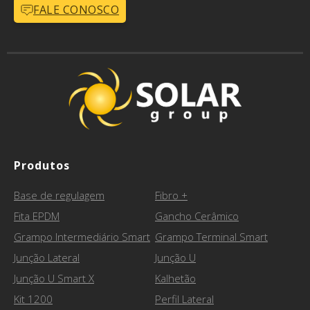
FALE CONOSCO
Produtos
Base de regulagem
Fibro +
Fita EPDM
Gancho Cerâmico
Grampo Intermediário Smart
Grampo Terminal Smart
Junção Lateral
Junção U
Junção U Smart X
Kalhetão
Kit 1200
Perfil Lateral